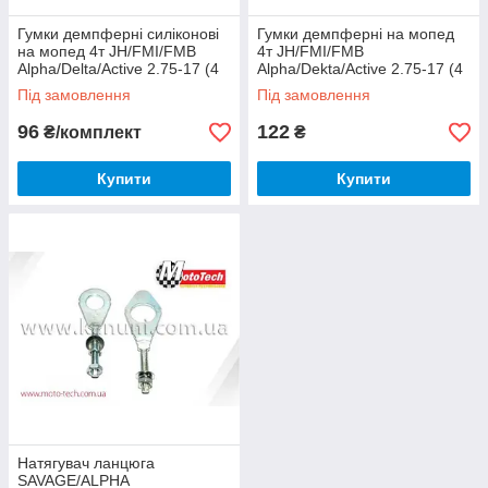
Гумки демпферні силіконові
Гумки демпферні на мопед
на мопед 4т JH/FMI/FMB
4т JH/FMI/FMB
Alpha/Delta/Active 2.75-17 (4
Alpha/Dekta/Active 2.75-17 (4
шт.) Mototech
шт.) Mototech
Під замовлення
Під замовлення
96
122
₴/комплект
₴
Купити
Купити
Натягувач ланцюга
SAVAGE/ALPHA