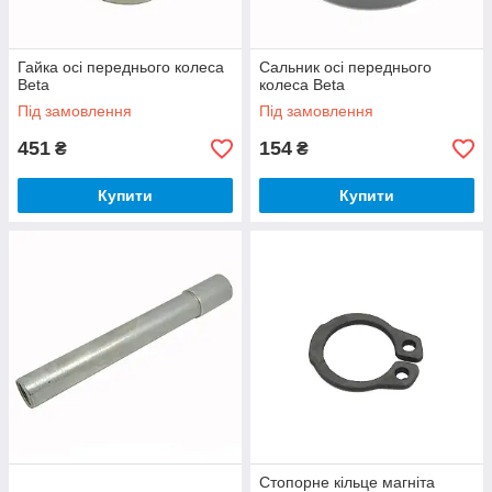
Гайка осі переднього колеса
Сальник осі переднього
Beta
колеса Beta
Під замовлення
Під замовлення
451
154
₴
₴
Купити
Купити
Стопорне кільце магніта