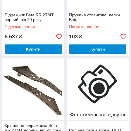
Підрамник Beta RR 2T/4T
Пружина стоянкової лапки
чорний, від 20 року
Beta
Під замовлення
Під замовлення
5 537
103
₴
₴
Купити
Купити
Кріплення підрамника Beta
RR 2T/4T чорний, від 20 року
Сидіння Beta в зборе, OEM