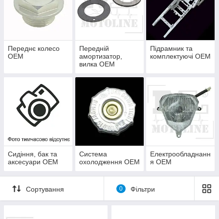
Переднє колесо
Передній
Підрамник та
OEM
амортизатор,
комплектуючі OEM
вилка OEM
Сидіння, бак та
Система
Електрообладнанн
аксесуари OEM
охолодження OEM
я OEM
Сортування
0
Фільтри