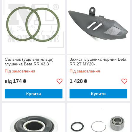
Сальник (ущільне кільце)
Захист глушника чорний Beta
глушника Beta RR 43,3
RR 2T MY20-
Під замовлення
Під замовлення
174
1 428
від
₴
₴
Купити
Купити