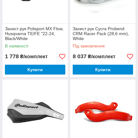
Захист рук Polisport MX Flow,
Захист рук Cycra Probend
Husqvarna TE/FE "22-24,
CRM Racer Pack (28,6 mm),
Black/White
White
В наявності
Під замовлення
1 778
8 037
₴/комплект
₴/комплект
Купити
Купити