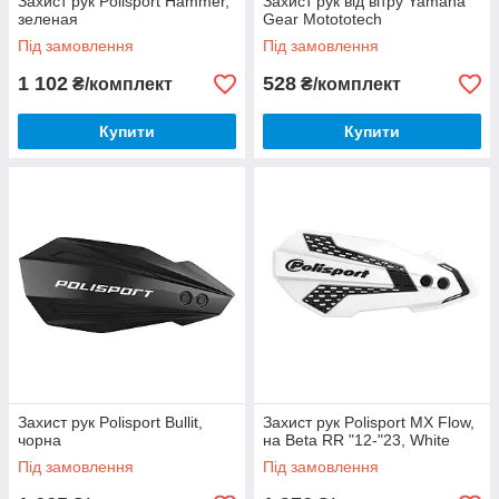
Захист рук Polisport Hammer,
Захист рук від вітру Yamaha
зеленая
Gear Motototech
Під замовлення
Під замовлення
1 102
528
₴/комплект
₴/комплект
Купити
Купити
Захист рук Polisport Bullit,
Захист рук Polisport MX Flow,
чорна
на Beta RR "12-"23, White
Під замовлення
Під замовлення