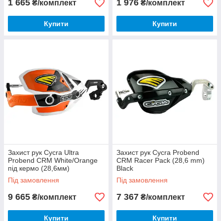
1 665
1 976
₴/комплект
₴/комплект
Купити
Купити
Захист рук Cycra Ultra
Захист рук Cycra Probend
Probend CRM White/Orange
CRM Racer Pack (28,6 mm)
під кермо (28,6мм)
Black
Під замовлення
Під замовлення
9 665
7 367
₴/комплект
₴/комплект
Купити
Купити