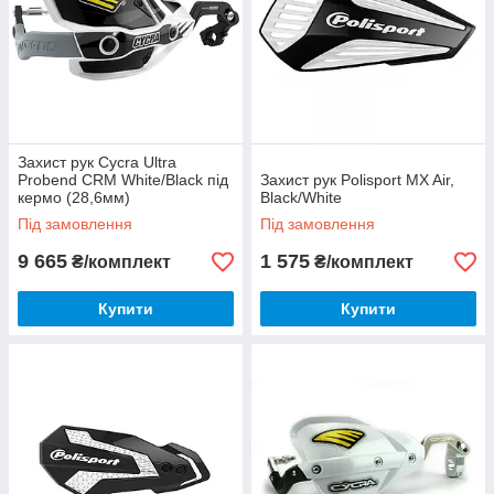
Захист рук Cycra Ultra
Probend CRM White/Black під
Захист рук Polisport MX Air,
кермо (28,6мм)
Black/White
Під замовлення
Під замовлення
9 665
1 575
₴/комплект
₴/комплект
Купити
Купити