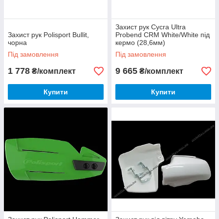
Захист рук Cycra Ultra
Захист рук Polisport Bullit,
Probend CRM White/White під
чорна
кермо (28,6мм)
Під замовлення
Під замовлення
1 778
9 665
₴/комплект
₴/комплект
Купити
Купити