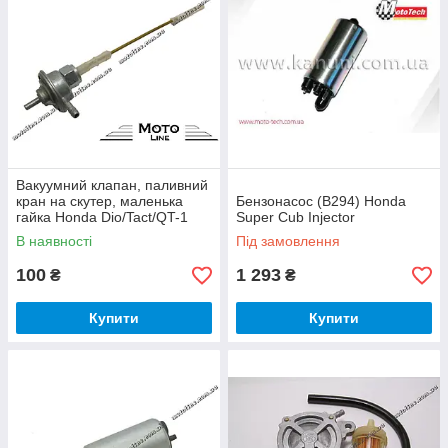
Вакуумний клапан, паливний
кран на скутер, маленька
Бензонасос (B294) Honda
гайка Honda Dio/Tact/QT-1
Super Cub Injector
Mototech
В наявності
Під замовлення
100
1 293
₴
₴
Купити
Купити