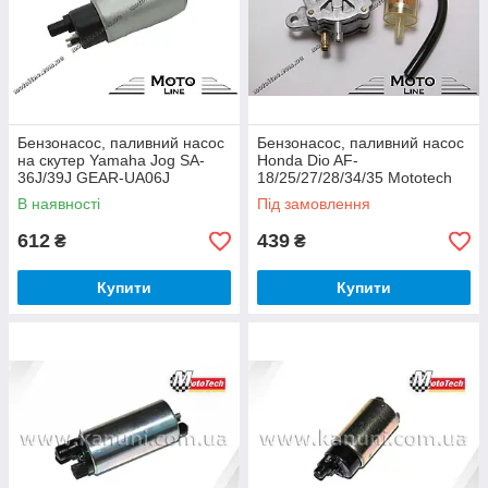
Бензонасос, паливний насос
Бензонасос, паливний насос
на скутер Yamaha Jog SA-
Honda Dio AF-
36J/39J GEAR-UA06J
18/25/27/28/34/35 Mototech
Mototech
В наявності
Під замовлення
612
439
₴
₴
Купити
Купити