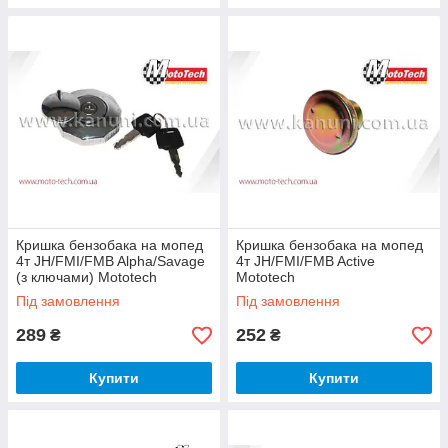
Кришка бензобака на мопед
Кришка бензобака на мопед
4т JH/FMI/FMB Alpha/Savage
4т JH/FMI/FMB Active
(з ключами) Mototech
Mototech
Під замовлення
Під замовлення
289
252
₴
₴
Купити
Купити