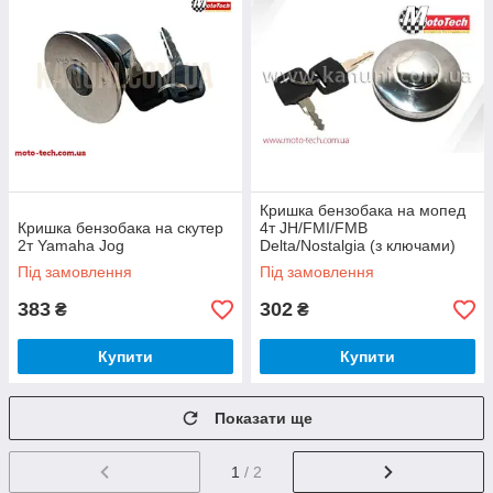
Кришка бензобака на мопед
Кришка бензобака на скутер
4т JH/FMI/FMB
2т Yamaha Jog
Delta/Nostalgia (з ключами)
Mototech
Під замовлення
Під замовлення
383
302
₴
₴
Купити
Купити
Показати ще
1
/ 2