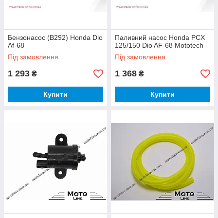
Бензонасос (B292) Honda Dio
Паливний насос Honda PCX
Af-68
125/150 Dio AF-68 Mototech
Під замовлення
Під замовлення
1 293
1 368
₴
₴
Купити
Купити