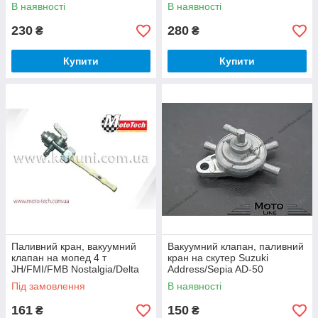
В наявності
В наявності
230
280
₴
₴
Купити
Купити
Паливний кран, вакуумний
Вакуумний клапан, паливний
клапан на мопед 4 т
кран на скутер Suzuki
JH/FMI/FMB Nostalgia/Delta
Address/Sepia AD-50
Mototech
Mototech
Під замовлення
В наявності
161
150
₴
₴