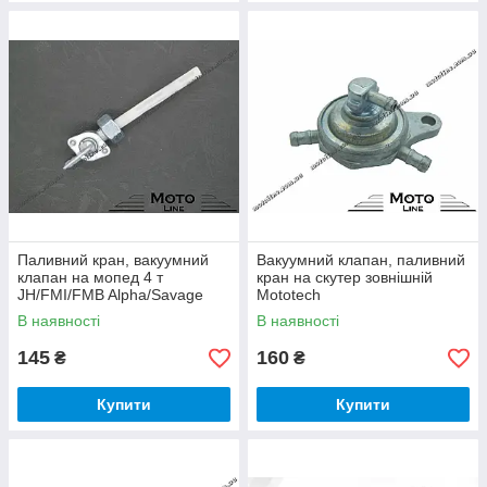
Паливний кран, вакуумний
Вакуумний клапан, паливний
клапан на мопед 4 т
кран на скутер зовнішній
JH/FMI/FMB Alpha/Savage
Mototech
Mototech
В наявності
В наявності
145
160
₴
₴
Купити
Купити