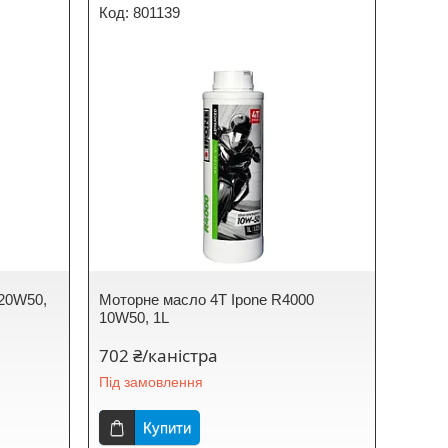
801139
 20W50,
Моторне масло 4T Ipone R4000
10W50, 1L
702 ₴/каністра
Під замовлення
Купити