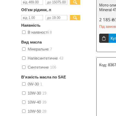
Мото оли
Об'єм рідини, л
Mineral 4
2 185 ₴
Наявність
Під замо
В наявності
8
Ку
Вид масла
Мінеральне
7
Напівсинтетичне
43
836
Синтетичне
106
В'язкість масла по SAE
0W-30
1
10W-30
19
10W-40
39
10W-50
28