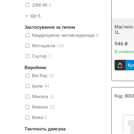
10W-60
9
Ще 5
Мастило 
Застосування за типом
1L
Квадроцикли, мотовсюдиходи
6
946 ₴
Мотоцикли
143
В наявнос
Скутер
7
Ку
Виробник
Bel Ray
32
Ipone
94
800
Maxima
11
Motorex
13
Motul
6
Тактность двигуна