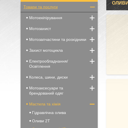
ОЛИВИ
Товари та послуги
Мотоекіпірування
Мотозахист
Мотозапчастини та розхідники
Захист мотоцикла
Електрообладнання/
Освітлення
Колеса, шини, диски
Мотоаксесуари та
брендований одяг
Мастила та хімія
Гідравлічна олива
Оливи 2Т