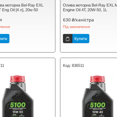
ва моторна Bel-Ray EXL
Олива моторна Bel-Ray EXL M
T Eng Oil [4 л], 20w-50
Engine Oil 4T, 20W-50, 1L
/л
630 ₴/каністра
влення
Під замовлення
пити
Купити
711
836511