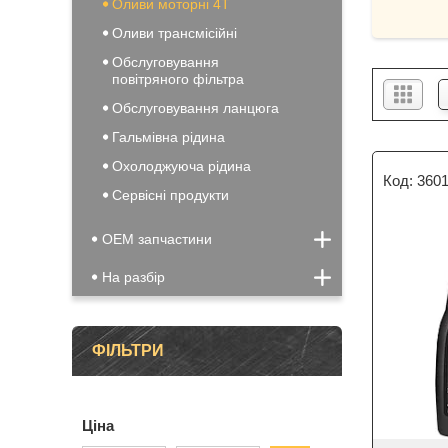
Оливи моторні 4Т
Оливи трансмісійні
Обслуговування
повітряного фільтра
Обслуговування ланцюга
Гальмівна рідина
Охолоджуюча рідина
360
Сервісні продукти
OEM запчастини
На разбір
ФІЛЬТРИ
Ціна