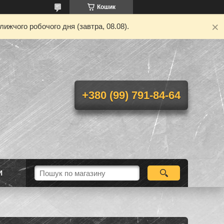
Кошик
ижчого робочого дня (завтра, 08.08).
+380 (99) 791-84-64
И