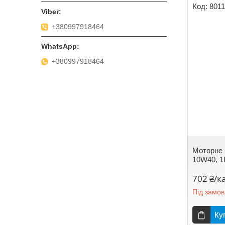
801
+380997918464
+380997918464
Моторне 
10W40, 1
702 ₴/к
Під замо
Ку