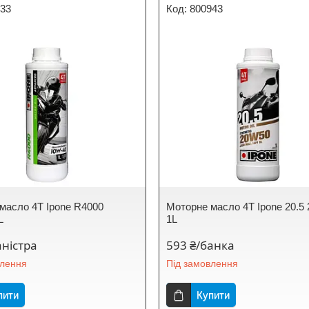
133
800943
масло 4T Ipone R4000
Моторне масло 4T Ipone 20.5
L
1L
аністра
593 ₴/банка
влення
Під замовлення
пити
Купити