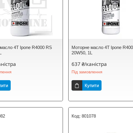
масло 4T Ipone R4000 RS
Моторне масло 4T Ipone R40
L
20W50, 1L
аністра
637 ₴/каністра
влення
Під замовлення
пити
Купити
082
801078