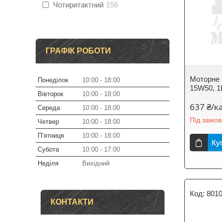
Чотиритактний
156
ГРАФІК РОБОТИ
Моторне 
Понеділок
10:00
18:00
15W50, 1
Вівторок
10:00
18:00
637 ₴/к
Середа
10:00
18:00
Під замо
Четвер
10:00
18:00
Пʼятниця
10:00
18:00
Ку
Субота
10:00
17:00
Неділя
Вихідний
801
КОНТАКТИ