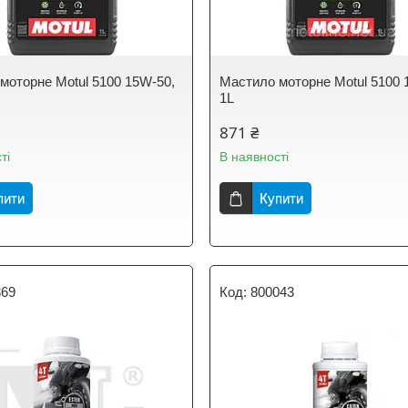
моторне Motul 5100 15W-50,
Мастило моторне Motul 5100 
1L
871 ₴
ті
В наявності
пити
Купити
369
800043