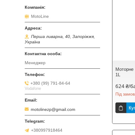
MotoLine
Перша ливарна, 40, Запоріжжя,
Україна
Менеджер
Моторне 
1L
+380 (99) 791-84-64
624 ₴/б
Vodafone
Під замо
Ку
motolinezp@gmail.com
+380997918464