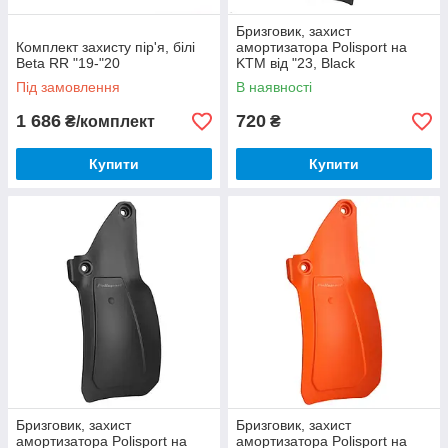
Бризговик, захист
Комплект захисту пір'я, білі
амортизатора Polisport на
Beta RR "19-"20
KTM від "23, Black
Під замовлення
В наявності
1 686
720
₴/комплект
₴
Купити
Купити
Бризговик, захист
Бризговик, захист
амортизатора Polisport на
амортизатора Polisport на