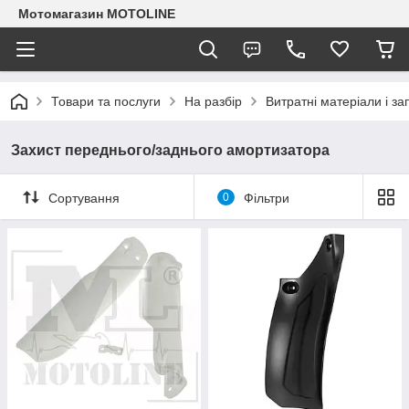
Мотомагазин MOTOLINE
Товари та послуги
На разбір
Витратні матеріали і з
Захист переднього/заднього амортизатора
Сортування
0
Фільтри