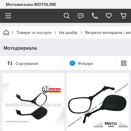
Мотомагазин MOTOLINE
Товари та послуги
На разбір
Витратні матеріали і з
Мотодзеркала
Сортування
0
Фільтри