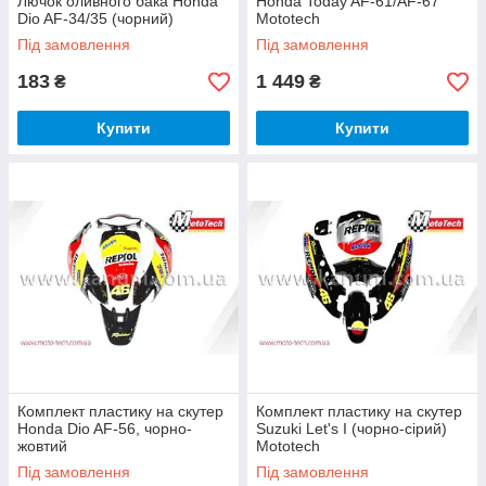
Лючок оливного бака Honda
Honda Today AF-61/AF-67
Dio AF-34/35 (чорний)
Mototech
Під замовлення
Під замовлення
183
1 449
₴
₴
Купити
Купити
Комплект пластику на скутер
Комплект пластику на скутер
Honda Dio AF-56, чорно-
Suzuki Let's I (чорно-сірий)
жовтий
Mototech
Під замовлення
Під замовлення