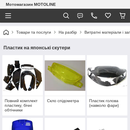
Мотомагазин MOTOLINE
Товари та послуги
На разбір
Витратні матеріали і з
Пластик на японські скутери
Повний комплект
Скло спідометра
Пластик голова
пластику, бічні
(навколо фари)
обтічники