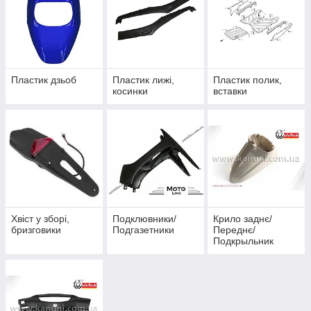
Пластик дзьоб
Пластик лижі,
Пластик полик,
косинки
вставки
Хвіст у зборі,
Подклювники/
Крило заднє/
бризговики
Подгазетники
Переднє/
Подкрыльник