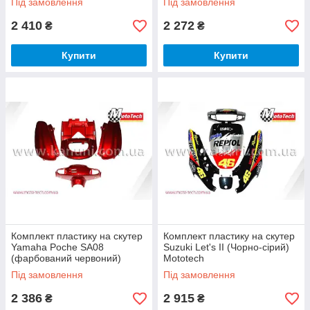
Під замовлення
Під замовлення
2 410
2 272
₴
₴
Купити
Купити
Комплект пластику на скутер
Комплект пластику на скутер
Yamaha Poche SA08
Suzuki Let's II (Чорно-сірий)
(фарбований червоний)
Mototech
Mototech
Під замовлення
Під замовлення
2 386
2 915
₴
₴