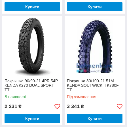
Купити
Купити
Покрышка 90/90-21 4PR 54P
Покришка 80/100-21 51M
KENDA K270 DUAL SPORT
KENDA SOUTWICK II K780F
TT
TT
В наявності
Під замовлення
2 231
3 341
₴
₴
Купити
Купити