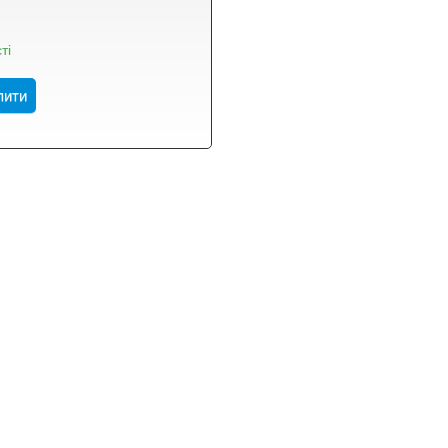
ті
пити