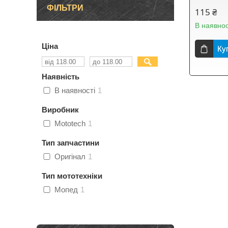
ФІЛЬТРИ
115 ₴
В наявнос
Ціна
Ку
Наявність
В наявності
1
Виробник
Mototech
1
Тип запчастини
Оригінал
1
Тип мототехніки
Мопед
1