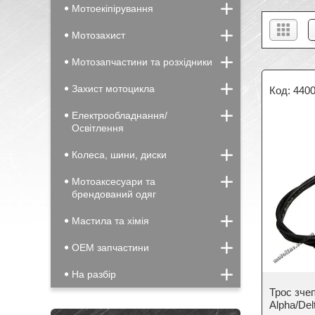
Мотоекіпірування
Мотозахист
Мотозапчастини та розхідники
Захист мотоцикла
440
Електрообладнання/
Освітлення
Колеса, шини, диски
Мотоаксесуари та
брендований одяг
Мастила та хімія
OEM запчастини
На разбір
Трос зче
Alpha/Del