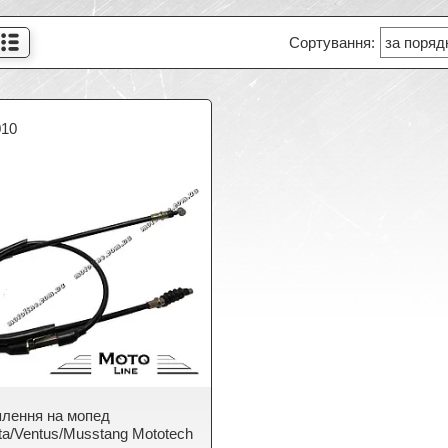
010
плення на мопед
ta/Ventus/Musstang Mototech