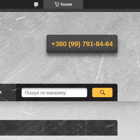
Кошик
+380 (99) 791-84-64
И