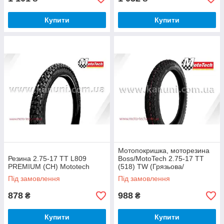
Купити
Купити
Мотопокришка, моторезина
Резина 2.75-17 TT L809
Boss/MotoTech 2.75-17 TT
PREMIUM (CH) Mototech
(518) TW (Грязьова/
Понедоріжжна) Mototech
Під замовлення
Під замовлення
878
988
₴
₴
Купити
Купити