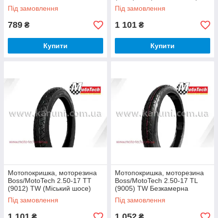
Mototech
Під замовлення
Під замовлення
789
1 101
₴
₴
Купити
Купити
Мотопокришка, моторезина
Мотопокришка, моторезина
Boss/MotoTech 2.50-17 TT
Boss/MotoTech 2.50-17 TL
(9012) TW (Міський шосе)
(9005) TW Безкамерна
Mototech
(Мородське шосе) Mototech
Під замовлення
Під замовлення
1 101
1 052
₴
₴