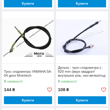
Купити
Купити
Дельта - трос-спідометра L-
Трос спідометра YAMAHA SA-
820 mm (верх квадрат/
04 диск Mototech
внутрішня різь, низ вилка/под
болт)
В наявності
В наявності
144
108
₴
₴
Купити
Купити