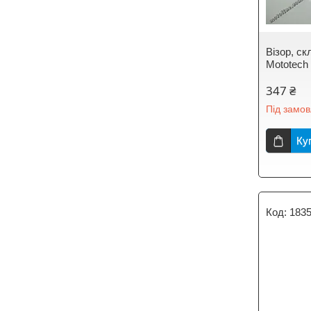
Візор, с
Mototech
347 ₴
Під замо
Ку
183