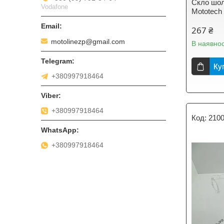
Скло шол
Vodafone
Mototech
267 ₴
motolinezp@gmail.com
В наявнос
Ку
+380997918464
+380997918464
210
+380997918464