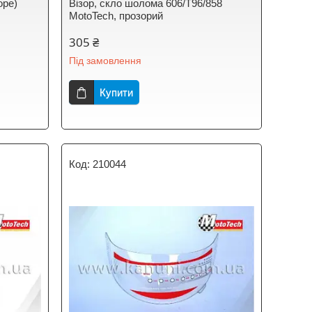
оре)
Візор, скло шолома 606/Т96/858
MotoTech, прозорий
305 ₴
Під замовлення
Купити
210044