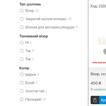
Тип шолома
210
Візор
22
Закритий шолом інтеграл
18
Шолом для мотокросу/ендуро
5
Тонований візор
Ні
1
Так
9
Так
1
Колір
Візор, с
Ірідіум
2
450 ₴
Білий
1
В наявнос
Золотистий
1
Прозорий
10
Ку