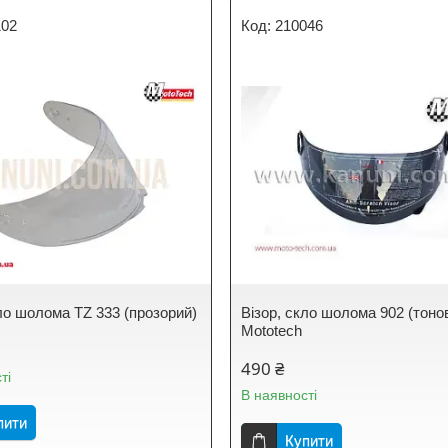
102
210046
кло шолома TZ 333 (прозорий)
Візор, скло шолома 902 (тоно
Mototech
490 ₴
ті
В наявності
пити
Купити