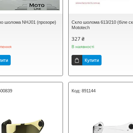
кло шолома NHJ01 (прозоре)
Скло шолома 613/210 (біле с
Mototech
327 ₴
влення
В наявності
пити
Купити
500839
891144