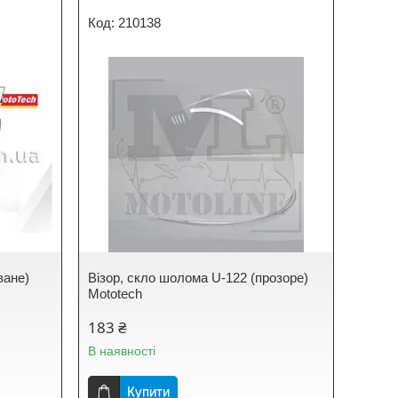
210138
ване)
Візор, скло шолома U-122 (прозоре)
Mototech
183 ₴
В наявності
Купити