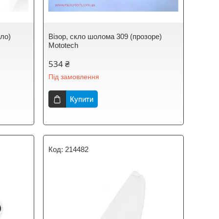
кло)
Візор, скло шолома 309 (прозоре)
Mototech
534 ₴
Під замовлення
Купити
214482