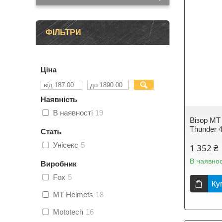
ФІЛЬТРИ
Ціна
Наявність
В наявності
19
Візор MT 
Thunder 4
Стать
Унісекс
5
1 352 ₴
В наявнос
Виробник
Fox
5
Ку
MT Helmets
18
Mototech
16