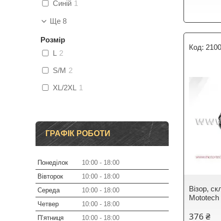
Синій
1
Ще 8
Розмір
210
L
2
S/M
2
XL/2XL
1
ГРАФІК РОБОТИ
Понеділок
10:00
18:00
Вівторок
10:00
18:00
Візор, с
Середа
10:00
18:00
Mototech
Четвер
10:00
18:00
376 ₴
Пʼятниця
10:00
18:00