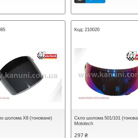
085
210020
кло шолома X8 (тоноване)
Скло шолома 501/101 (тонова
Mototech
297 ₴