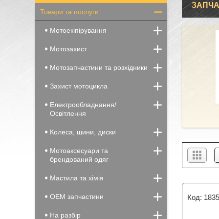
ЗАПЧА
Товари та послуги
Мотоекіпірування
Мотозахист
Мотозапчастини та розхідники
Захист мотоцикла
Електрообладнання/
Освітлення
Колеса, шини, диски
Мотоаксесуари та
брендований одяг
Мастила та хімія
OEM запчастини
183
На разбір