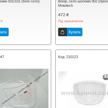
ома 501/101 (біле скло)
Візор, скло шолома 902 (проз
Mototech
472 ₴
ті
Під замовлення
пити
Купити
047
210123