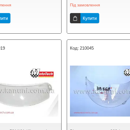
влення
Під замовлення
пити
Купити
019
210045