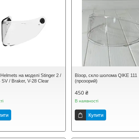
Helmets на моделі Stinger 2 /
Візор, скло шолома QIKE 111
 SV / Braker, V-28 Clear
(прозорий)
450 ₴
ті
В наявності
пити
Купити