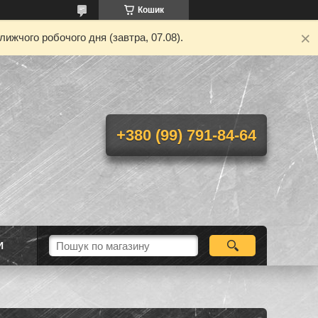
Кошик
ижчого робочого дня (завтра, 07.08).
+380 (99) 791-84-64
И