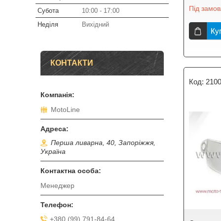
Під замо
Субота
10:00
17:00
Неділя
Вихідний
Ку
КОНТАКТИ
210
MotoLine
Перша ливарна, 40, Запоріжжя,
Україна
Менеджер
+380 (99) 791-84-64