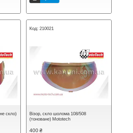
210021
не скло)
Візор, скло шолома 108/508
(тоноване) Mototech
400 ₴