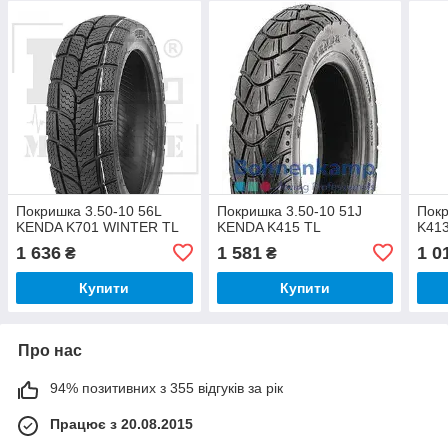
Покришка 3.50-10 56L
Покришка 3.50-10 51J
Покр
KENDA K701 WINTER TL
KENDA K415 TL
K413
1 636
1 581
1 0
₴
₴
Купити
Купити
Про нас
94% позитивних з 355 відгуків за рік
Працює з 20.08.2015