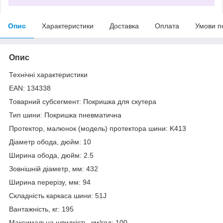
Опис
Характеристики
Доставка
Оплата
Умови п
Опис
Технічні характеристики
EAN: 134338
Товарний субсегмент: Покришка для скутера
Тип шини: Покришка пневматична
Протектор, малюнок (модель) протектора шини: K413
Діаметр обода, дюйм: 10
Ширина обода, дюйм: 2.5
Зовнішній діаметр, мм: 432
Ширина перерізу, мм: 94
Складність каркаса шини: 51J
Вантажність, кг: 195
Максимальна швидкість, км/год: 100