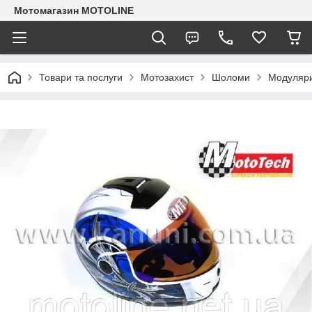
Мотомагазин MOTOLINE
Товари та послуги
Мотозахист
Шоломи
Модуляри 