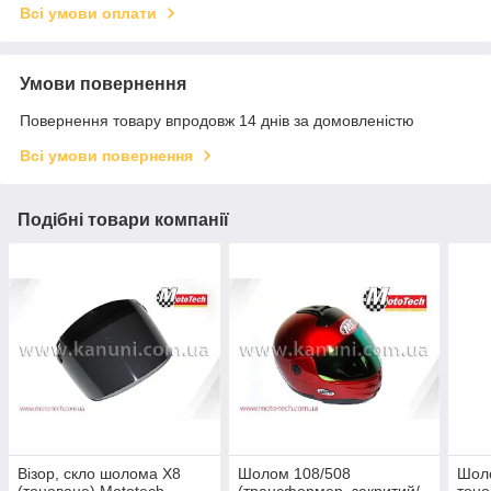
Всі умови оплати
Умови повернення
Повернення товару впродовж 14 днів за домовленістю
Всі умови повернення
Подібні товари компанії
Візор, скло шолома X8
Шолом 108/508
Шоло
(тоноване) Mototech
(трансформер, закритий/
тоно