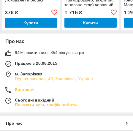
тоноване скло) червоний
Mot
MotoTech
376
1 716
1 2
₴
₴
Купити
Купити
Про нас
94% позитивних з 354 відгуків за рік
Працює з 20.08.2015
м. Запоріжжя
Перша ливарна, 40, Запоріжжя, Україна
Контакти
Сьогодні вихідний
Показати весь графік роботи
Про нас