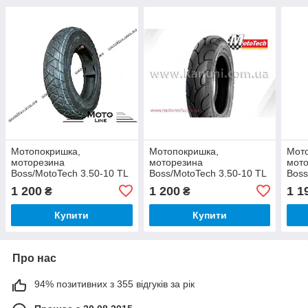
Мотопокришка,
Мотопокришка,
Мот
моторезина
моторезина
мот
Boss/MotoTech 3.50-10 TL
Boss/MotoTech 3.50-10 TL
Boss
(9009) TW (Грязьова/
(6027) TW (Шосе/
TL (
1 200
1 200
1 1
₴
₴
Понедоріжжна) Mototech
Понедоріжжня) Mototech
шосе
Купити
Купити
Про нас
94% позитивних з 355 відгуків за рік