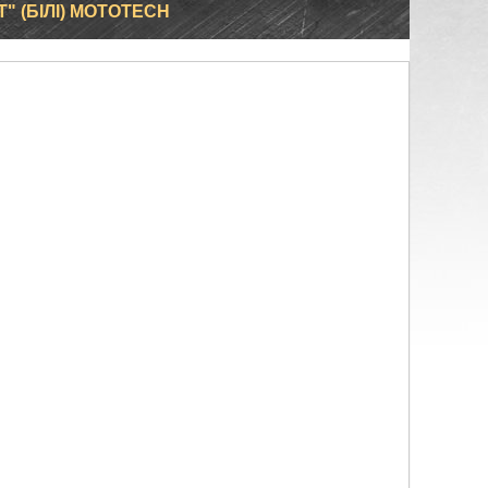
T" (БІЛІ) MOTOTECH