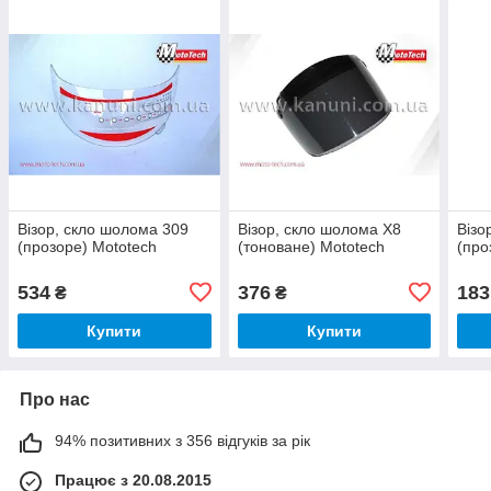
Візор, скло шолома 309
Візор, скло шолома X8
Візо
(прозоре) Mototech
(тоноване) Mototech
(про
534
376
183
₴
₴
Купити
Купити
Про нас
94% позитивних з 356 відгуків за рік
Працює з 20.08.2015