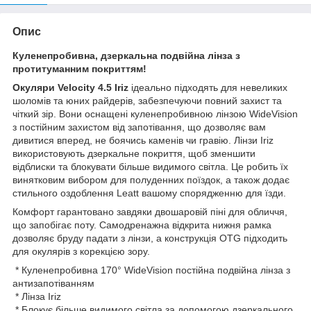
Опис
Куленепробивна, дзеркальна подвійна лінза з
протитуманним покриттям!
Окуляри Velocity 4.5 Iriz
ідеально підходять для невеликих
шоломів та юних райдерів, забезпечуючи повний захист та
чіткий зір. Вони оснащені куленепробивною лінзою WideVision
з постійним захистом від запотівання, що дозволяє вам
дивитися вперед, не боячись каменів чи гравію. Лінзи Iriz
використовують дзеркальне покриття, щоб зменшити
відблиски та блокувати більше видимого світла. Це робить їх
винятковим вибором для полуденних поїздок, а також додає
стильного оздоблення Leatt вашому спорядженню для їзди.
Комфорт гарантовано завдяки двошаровій піні для обличчя,
що запобігає поту. Самодренажна відкрита нижня рамка
дозволяє бруду падати з лінзи, а конструкція OTG підходить
для окулярів з корекцією зору.
* Куленепробивна 170° WideVision постійна подвійна лінза з
антизапотіванням
* Лінза Iriz
* Блокує більше видимого світла за допомогою дзеркального