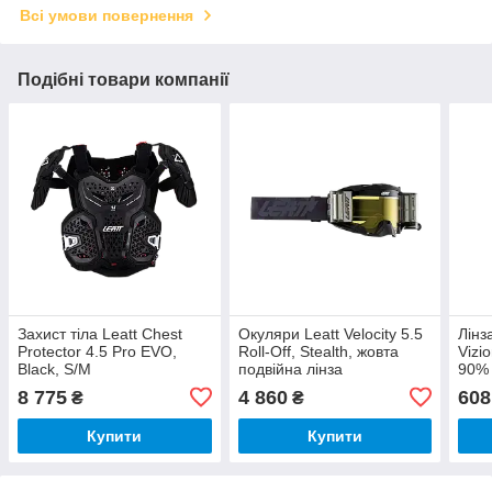
Всі умови повернення
Подібні товари компанії
Захист тіла Leatt Chest
Окуляри Leatt Velocity 5.5
Лінз
Protector 4.5 Pro EVO,
Roll-Off, Stealth, жовта
Vizi
Black, S/M
подвійна лінза
90%
8 775
4 860
608
₴
₴
Купити
Купити