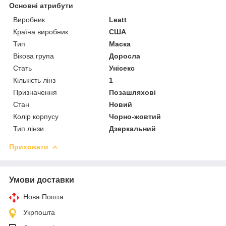
Основні атрибути
Виробник
Leatt
Країна виробник
США
Тип
Маска
Вікова група
Доросла
Стать
Унісекс
Кількість лінз
1
Призначення
Позашляхові
Стан
Новий
Колір корпусу
Чорно-жовтий
Тип лінзи
Дзеркальний
Приховати
Умови доставки
Нова Пошта
Укрпошта