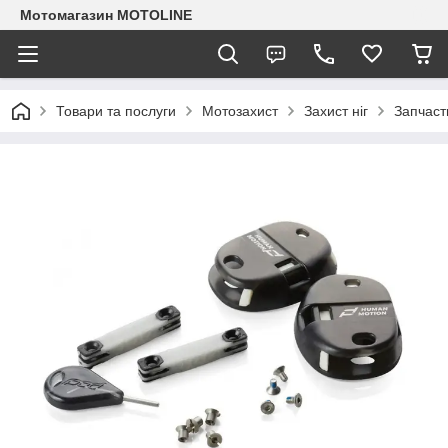
Мотомагазин MOTOLINE
Товари та послуги
Мотозахист
Захист ніг
Запчаст