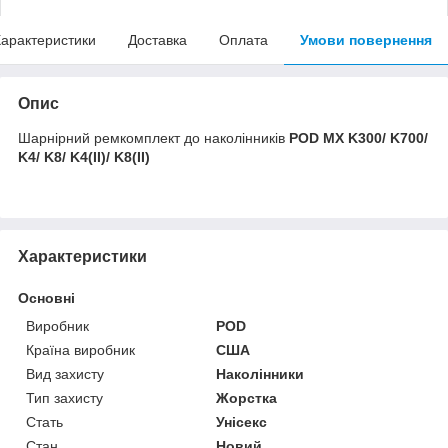
арактеристики
Доставка
Оплата
Умови повернення
Опис
Шарнірний ремкомплект до наколінників
POD MX K300/ K700/
K4/ K8/ K4(II)/ K8(II)
Характеристики
Основні
Виробник
POD
Країна виробник
США
Вид захисту
Наколінники
Тип захисту
Жорстка
Стать
Унісекс
Стан
Новий