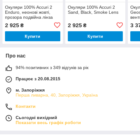
Окуляри 100% Accuri 2
Окуляри 100% Accuri 2
Окул
Enduro, неонові жовті,
Sand, Black, Smoke Lens
Geos
прозора подвійна лінза
вент
2 925
2 925
3 3
₴
₴
Купити
Купити
Про нас
94% позитивних з 349 відгуків за рік
Працює з 20.08.2015
м. Запоріжжя
Перша ливарна, 40, Запоріжжя, Україна
Контакти
Сьогодні вихідний
Показати весь графік роботи