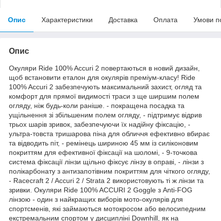
Опис
Характеристики
Доставка
Оплата
Умови п
Опис
Окуляри Ride 100% Accuri 2 повертаються в новий дизайн,
щоб встановити еталон для окулярів преміум-класу! Ride
100% Accuri 2 забезпечують максимальний захист, огляд та
комфорт для прямої видимості траси з ще ширшим полем
огляду, ніж будь-коли раніше. - покращена посадка та
ущільнення зі збільшеним полем огляду, - підтримує відрив
трьох шарів зривок, забезпечуючи їх надійну фіксацію, -
ультра-товста тришарова піна для обличчя ефективно вбирає
та відводить піт, - ремінець шириною 45 мм із силіконовим
покриттям для ефективної фіксації на шоломі, - 9-точкова
система фіксації лінзи щільно фіксує лінзу в оправі, - лінзи з
полікарбонату з антизапотівним покриттям для чіткого огляду,
- Racecraft 2 / Accuri 2 / Strata 2 використовують ті ж лінзи та
зривки. Окуляри Ride 100% ACCURI 2 Goggle з Anti-FOG
лінзою - один з найкращих виборів мото-окулярів для
спортсменів, які займаються мотокросом або велосипедним
екстремальним спортом у дисципліні Downhill, як на